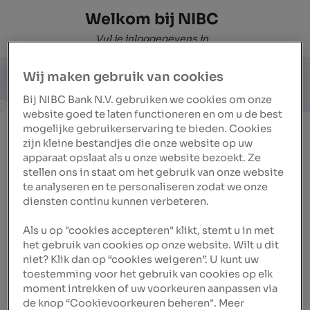
Welkom bij NIBC
Vul je inloggegevens in
Wij maken gebruik van cookies
Bij NIBC Bank N.V. gebruiken we cookies om onze
website goed te laten functioneren en om u de best
mogelijke gebruikerservaring te bieden. Cookies
E-mailadres / gebruikersnaam
zijn kleine bestandjes die onze website op uw
apparaat opslaat als u onze website bezoekt. Ze
stellen ons in staat om het gebruik van onze website
te analyseren en te personaliseren zodat we onze
diensten continu kunnen verbeteren.
Wachtwoord
Als u op "cookies accepteren" klikt, stemt u in met
het gebruik van cookies op onze website. Wilt u dit
niet? Klik dan op “cookies weigeren”. U kunt uw
Wachtwoord vergeten
toestemming voor het gebruik van cookies op elk
Gebruikersnaam vergeten
moment intrekken of uw voorkeuren aanpassen via
de knop “Cookievoorkeuren beheren". Meer